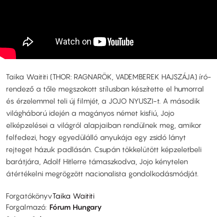
Taika Waititi (THOR: RAGNARÖK, VADEMBEREK HAJSZÁJA) író-
rendező a tőle megszokott stílusban készítette el humorral
és érzelemmel teli új filmjét, a JOJO NYUSZI-t. A második
világháború idején a magányos német kisfiú, Jojo
elképzelései a világról alapjaiban rendülnek meg, amikor
felfedezi, hogy egyedülálló anyukája egy zsidó lányt
rejteget házuk padlásán. Csupán tökkelütött képzeletbeli
barátjára, Adolf Hitlerre támaszkodva, Jojo kénytelen
átértékelni megrögzött nacionalista gondolkodásmódját.
Forgatókönyv
Taika Waititi
Forgalmazó
Fórum Hungary