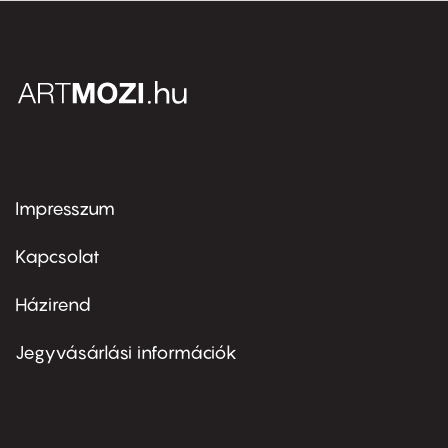
Impresszum
Footer
menu
first
Kapcsolat
Házirend
Footer
menu
second
Jegyvásárlási információk