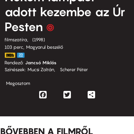
adott kezembe az Úr
Pesten
filmszatíra
1998
103 perc,
Magyarul beszélő
Rendező
Jancsó Miklós
Színészek
Mucsi Zoltán
Scherer Péter
Megosztom
Facebook
Twitter
Share
BŐVEBBEN A FILMRŐL