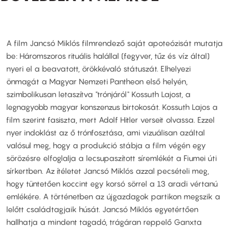
A film Jancsó Miklós filmrendező saját apoteózisát mutatja
be: Háromszoros rituális halállal (fegyver, tűz és víz által)
nyeri el a beavatott, örökkévaló státuszát. Elhelyezi
önmagát a Magyar Nemzeti Pantheon első helyén,
szimbolikusan letaszítva "trónjáról" Kossuth Lajost, a
legnagyobb magyar konszenzus birtokosát. Kossuth Lajos a
film szerint fasiszta, mert Adolf Hitler verseit olvassa. Ezzel
nyer indoklást az ő trónfosztása, ami vizuálisan azáltal
valósul meg, hogy a produkció stábja a film végén egy
sörözésre elfoglalja a lecsupaszított síremlékét a Fiumei úti
sírkertben. Az ítéletet Jancsó Miklós azzal pecsételi meg,
hogy tüntetően koccint egy korsó sörrel a 13 aradi vértanú
emlékére. A történetben az újgazdagok partikon megszik a
lelőtt családtagjaik húsát. Jancsó Miklós egyetértően
hallhatja a mindent tagadó, trágáran reppelő Ganxta