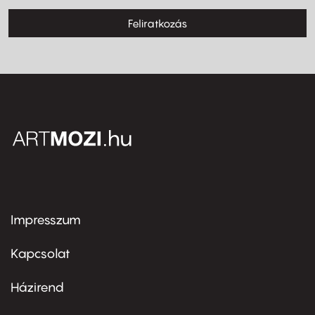
Feliratkozás
Impresszum
Footer
menu
first
Kapcsolat
Házirend
Footer
menu