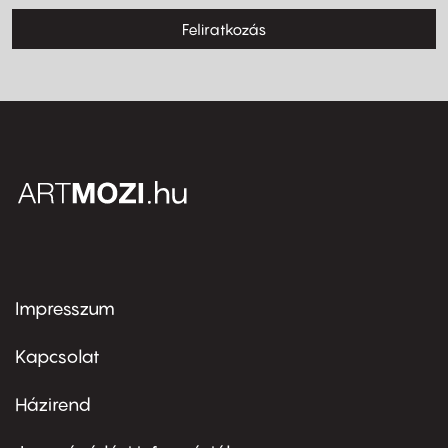
Feliratkozás
Impresszum
Footer
menu
first
Kapcsolat
Házirend
Footer
menu
second