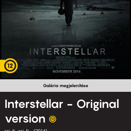
Galéria megjelenítése
Interstellar - Original
version
sci-fi
sci-fi
2014