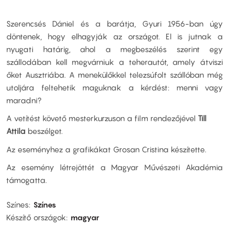
Szerencsés Dániel és a barátja, Gyuri 1956-ban úgy
döntenek, hogy elhagyják az országot. El is jutnak a
nyugati határig, ahol a megbeszélés szerint egy
szállodában kell megvárniuk a teherautót, amely átviszi
őket Ausztriába. A menekülőkkel telezsúfolt szállóban még
utoljára feltehetik maguknak a kérdést: menni vagy
maradni?
A vetítést követő mesterkurzuson a film rendezőjével
Till
Attila
beszélget.
Az eseményhez a grafikákat Grosan Cristina készítette.
Az esemény létrejöttét a Magyar Művészeti Akadémia
támogatta.
Színes
Színes
Készítő országok
magyar