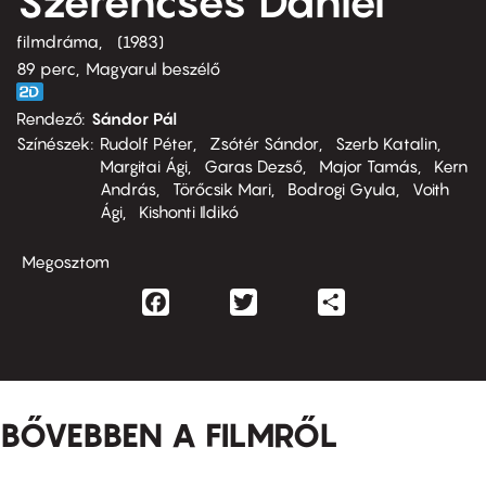
Szerencsés Dániel
filmdráma
1983
89 perc,
Magyarul beszélő
Rendező
Sándor Pál
Színészek
Rudolf Péter
Zsótér Sándor
Szerb Katalin
Margitai Ági
Garas Dezső
Major Tamás
Kern
András
Törőcsik Mari
Bodrogi Gyula
Voith
Ági
Kishonti Ildikó
Megosztom
Facebook
Twitter
Share
BŐVEBBEN A FILMRŐL