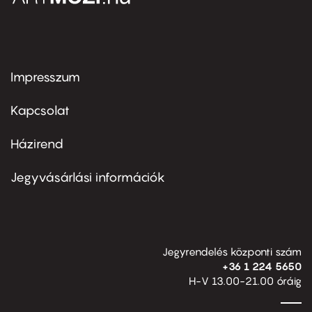
Impresszum
Footer
menu
first
Kapcsolat
Házirend
Footer
menu
second
Jegyvásárlási információk
Jegyrendelés központi szám
+36 1 224 5650
H-V 13.00-21.00 óráig