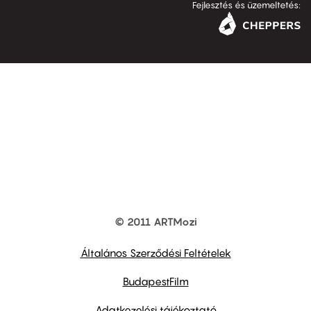
Fejlesztés és üzemeltetés:
© 2011 ARTMozi
Footer
other
links
Általános Szerződési Feltételek
BudapestFilm
Adatkezelési tájékoztató