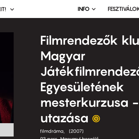
INFO
FESZTIVÁLO
IT!
Infó,
asztó
esemény,
terembérlés
Filmrendezők klu
menü
Magyar
Játékfilmrendez
Egyesületének
mesterkurzusa -
utazása
filmdráma
2007
93 perc,
Magyarul beszélő