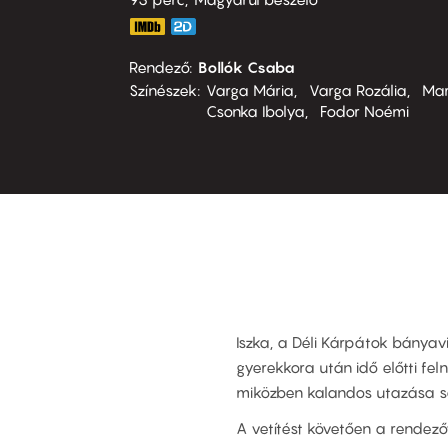
Rendező
Bollók Csaba
Színészek
Varga Mária
Varga Rozália
Mar
Csonka Ibolya
Fodor Noémi
Iszka, a Déli Kárpátok bányav
gyerekkora után idő előtti fel
miközben kalandos utazása so
A vetítést követően a rendezőve