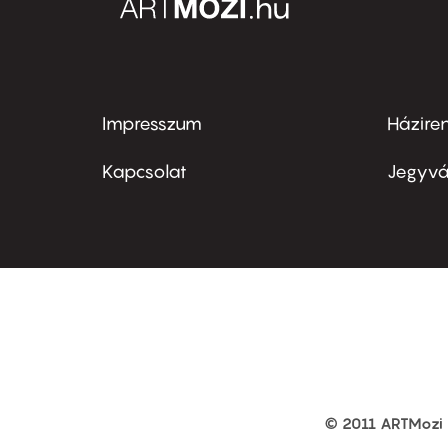
Impresszum
Házire
Footer
Foo
menu
me
Kapcsolat
Jegyvá
first
sec
© 2011 ARTMozi
Footer