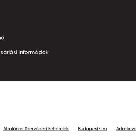
nd
ter
nu
sárlási információk
ond
Általános Szerződési Feltételek
BudapestFilm
Adatkezel