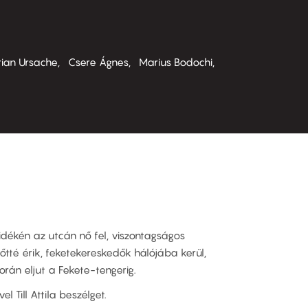
ian Ursache
Csere Ágnes
Marius Bodochi
idékén az utcán nő fel, viszontagságos
nőtté érik, feketekereskedők hálójába kerül,
rán eljut a Fekete-tengerig.
l Till Attila beszélget.