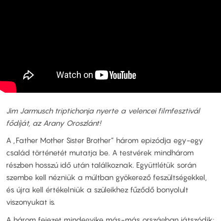
Jim Jarmusch triptichonja nyerte a velencei filmfesztivál
fődíját, az Arany Oroszlánt!
A „Father Mother Sister Brother” három epizódja egy-egy
család történetét mutatja be. A testvérek mindhárom
részben hosszú idő után találkoznak. Együttlétük során
szembe kell nézniük a múltban gyökerező feszültségekkel,
és újra kell értékelniük a szüleikhez fűződő bonyolult
viszonyukat is.
A három fejezet mindegyike más-más országban játszódik: