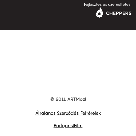
Fejlesztés és üzemeltetés:
© 2011 ARTMozi
Footer
other
links
Általános Szerződési Feltételek
BudapestFilm