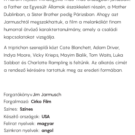
a Father az Egyesült Államok északkeleti részén, a Mother
Dublinban, a Sister Brother pedig Párizsban. Ahogy azt
Jarmuschtól megszokhattuk, a film a melankóliát finom
humorral ötvöző karaktertanulmány, amely a családi
kapcsolatokat vizsgálja.
A triptichon szereplői közt Cate Blanchett, Adam Driver,
Indya Moore, Vicky Krieps, Mayim Bialik, Tom Waits, Luka
Sabbat és Charlotte Rampling is feltűnik. Az alkotás címét
a rendező kérésére tartottuk meg az eredeti formában.
Forgatókönyv
Jim Jarmusch
Forgalmazó
Cirko Film
Színes
Színes
Készítő országok
USA
Felirat nyelvek
magyar
Szinkron nyelvek
angol