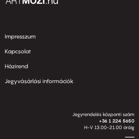
Impresszum
Footer
menu
first
Kapcsolat
Házirend
Footer
menu
second
Jegyvásárlási információk
Jegyrendelés központi szám
+36 1 224 5650
H-V 13.00-21.00 óráig