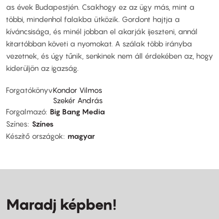
as évek Budapestjén. Csakhogy ez az ügy más, mint a
többi, mindenhol falakba ütközik. Gordont hajtja a
kíváncsisága, és minél jobban el akarják ijeszteni, annál
kitartóbban követi a nyomokat. A szálak több irányba
vezetnek, és úgy tűnik, senkinek nem áll érdekében az, hogy
kiderüljön az igazság.
Forgatókönyv
Kondor Vilmos
Szekér András
Forgalmazó
Big Bang Media
Színes
Színes
Készítő országok
magyar
Maradj képben!