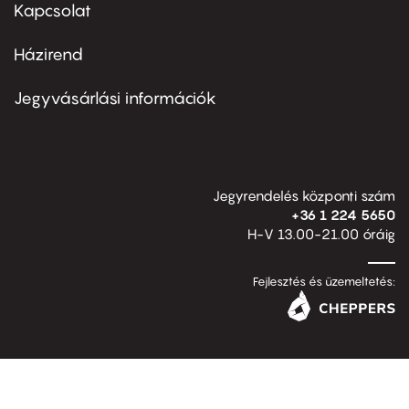
first
Kapcsolat
Házirend
Footer
menu
second
Jegyvásárlási információk
Jegyrendelés központi szám
+36 1 224 5650
H-V 13.00-21.00 óráig
Fejlesztés és üzemeltetés: