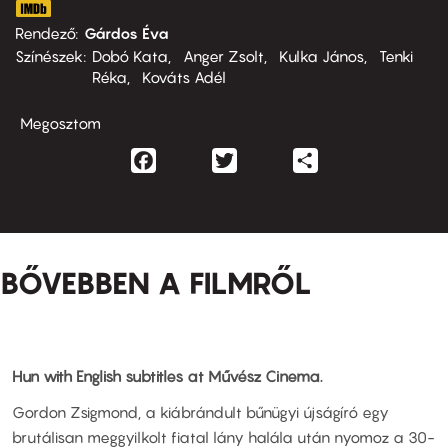
Rendező
Gárdos Éva
Színészek
Dobó Kata
Anger Zsolt
Kulka János
Tenki
Réka
Kováts Adél
Megosztom
Facebook
Twitter
Share
BŐVEBBEN A FILMRŐL
Hun with English subtitles at Művész Cinema.
Gordon Zsigmond, a kiábrándult bűnügyi újságíró egy
brutálisan meggyilkolt fiatal lány halála után nyomoz a 30-