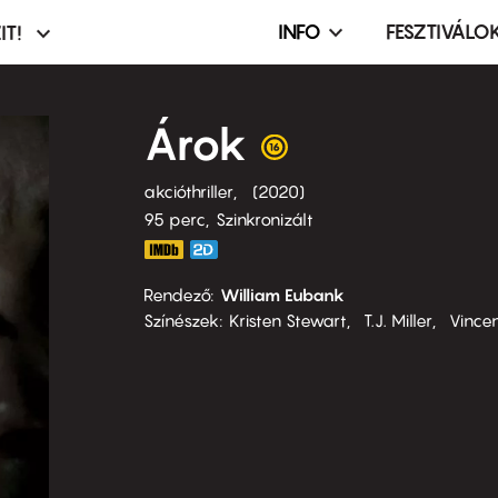
INFO
FESZTIVÁLO
IT!
Infó,
asztó
esemény,
terembérlés
Árok
menü
akcióthriller
2020
95 perc,
Szinkronizált
Rendező
William Eubank
Színészek
Kristen Stewart
T.J. Miller
Vince