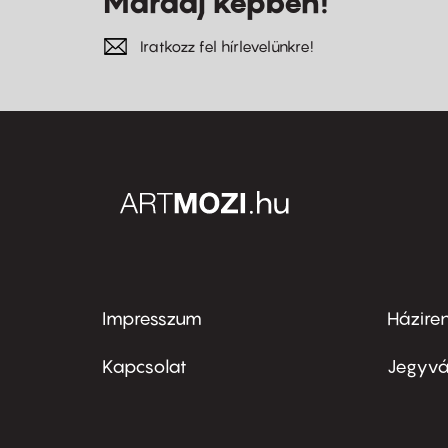
Maradj képben!
Iratkozz fel hírlevelünkre!
Impresszum
Házire
Footer
Foo
menu
me
Kapcsolat
Jegyvá
first
sec