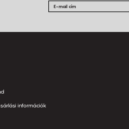
nd
ter
nu
sárlási információk
ond