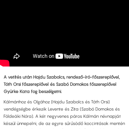
A vetítés után Hajdu Szabolcs, rendező-író-főszereplővel,
Tóth Orsi főszereplővel és Szabó Domokos főszereplővel
Gyürke Kata fog beszélgetni.
Kálmánhoz és Olgához (Hajdu Szabolcs és Tóth Orsi)
vendégségbe érkezik Levente és Zita (Szabó Domokos és
Földeáki Nóra). A két negyvenes páros Kálmán névnapját
készül ünnepelni, de az egyre sűrűsödő koccintások mentén