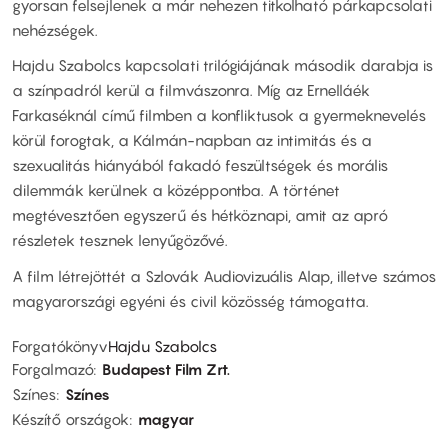
gyorsan felsejlenek a már nehezen titkolható párkapcsolati
nehézségek.
Hajdu Szabolcs kapcsolati trilógiájának második darabja is
a színpadról kerül a filmvászonra. Míg az Ernelláék
Farkaséknál című filmben a konfliktusok a gyermeknevelés
körül forogtak, a Kálmán-napban az intimitás és a
szexualitás hiányából fakadó feszültségek és morális
dilemmák kerülnek a középpontba. A történet
megtévesztően egyszerű és hétköznapi, amit az apró
részletek tesznek lenyűgözővé.
A film létrejöttét a Szlovák Audiovizuális Alap, illetve számos
magyarországi egyéni és civil közösség támogatta.
Forgatókönyv
Hajdu Szabolcs
Forgalmazó
Budapest Film Zrt.
Színes
Színes
Készítő országok
magyar