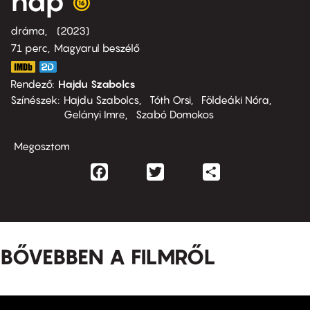
nap
dráma
2023
71 perc,
Magyarul beszélő
Rendező
Hajdu Szabolcs
Színészek
Hajdu Szabolcs
Tóth Orsi
Földeáki Nóra
Gelányi Imre
Szabó Domokos
Megosztom
Facebook
Twitter
Share
BŐVEBBEN A FILMRŐL