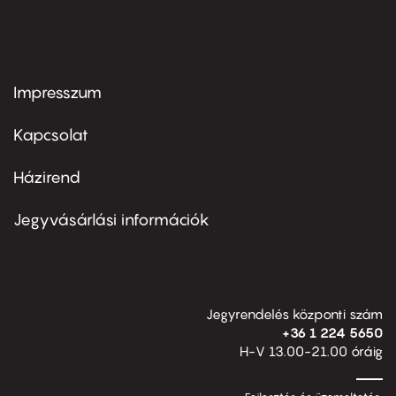
Impresszum
Footer
menu
first
Kapcsolat
Házirend
Footer
menu
second
Jegyvásárlási információk
Jegyrendelés központi szám
+36 1 224 5650
H-V 13.00-21.00 óráig