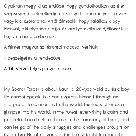
Gyakran megy ki az erdőbe, hogy gondolkodkon az élet
szépségén és elmélkedjen a világról. Lauri mélyen érez és
vágyik a szeretetre. Arról álmodik, hogy találkozik egy
lánnyal, aki olyannak látja őt, amilyen: elbűvölő, filozofikus
hajlamú fiatalembernek.
A filmet magyar szinkrontolmáccsal vetítjük.
+ beszélgetés a rendezővel
A 14. Verzió teljes programja>>>
My Secret Forest is about Lauri, a 20-year-old autistic boy.
He cannot speak, but can express himself through an
interpreter to connect with the world. His texts offer us a
glimpse into his world. In the forest, everything is calm and
peaceful. Lauri feels at home in the company of birds, and
can let go of the daily struggles and challenges brought on
by autism. He often goes to the forest to think about the