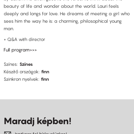
beauty of life and wonder about the world. Lauri feels
deeply and longs for love. He dreams of meeting a girl who
sees him the way he is: a charming, philosophical young
man.
+ Q&A with director
Full program>>>
Színes
Színes
Készítő országok
finn
Szinkron nyelvek
finn
Maradj képben!
Iratkozz fel hírlevelünkre!