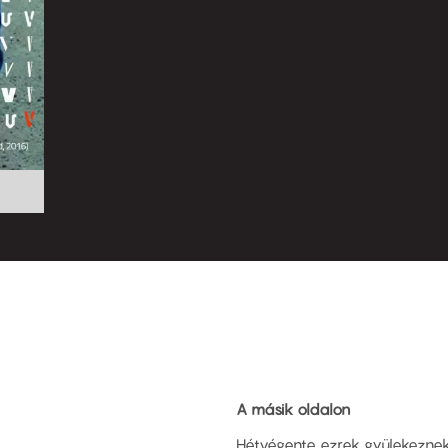
A másik oldalon
Hétvégente ezrek gyülekeznek