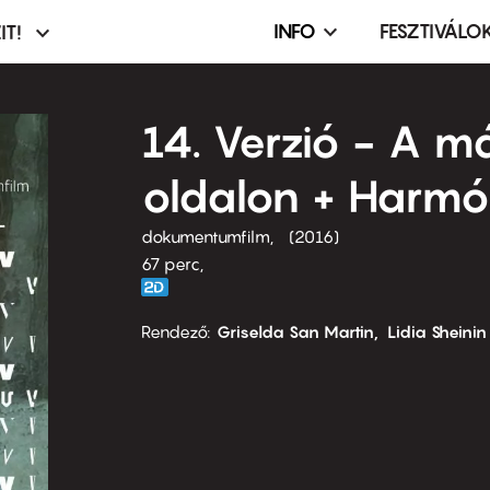
INFO
FESZTIVÁLO
IT!
Infó,
asztó
esemény,
terembérlés
14. Verzió - A m
menü
oldalon + Harmó
dokumentumfilm
2016
67 perc,
Rendező
Griselda San Martin
Lidia Sheinin