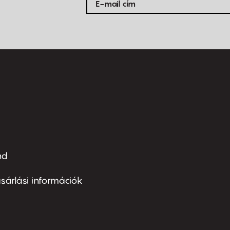
nd
ter
nu
sárlási információk
ond