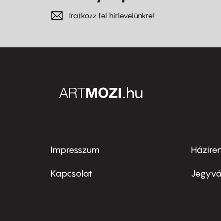
Iratkozz fel hírlevelünkre!
Impresszum
Házire
Footer
Foo
menu
me
Kapcsolat
Jegyvá
first
sec