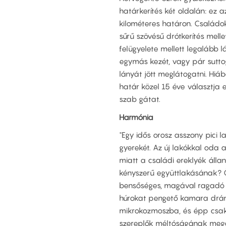
határkerítés két oldalán: ez a
kilométeres határon. Családo
sűrű szövésű drótkerítés mell
felügyelete mellett legalább l
egymás kezét, vagy pár sutto
lányát jött meglátogatni. Hiá
határ közel 15 éve választja 
szab gátat.
Harmónia
"Egy idős orosz asszony pici
gyerekét. Az új lakókkal oda
miatt a családi ereklyék álla
kényszerű együttlakásának? 
bensőséges, magával ragadó
húrokat pengető kamara drám
mikrokozmoszba, és épp csak 
szereplők méltóságának meg