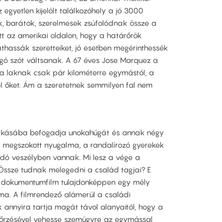
z egyetlen kijelölt találkozóhely a jó 3000
k, barátok, szerelmesek zsúfolódnak össze a
ett az amerikai oldalon, hogy a határőrök
áthassák szeretteiket, jó esetben megérinthessék
gó szót váltsanak. A 67 éves Jose Marquez a
ba laknak csak pár kilométerre egymástól, a
el őket. Ám a szeretetnek semmilyen fal nem
 lakásába befogadja unokahúgát és annak négy
 a megszokott nyugalma, a randalírozó gyerekek
ndó veszélyben vannak. Mi lesz a vége a
Össze tudnak melegedni a család tagjai? E
 dokumentumfilm tulajdonképpen egy mély
a. A filmrendező alámerül a családi
annyira tartja magát távol alanyaitól, hogy a
őrzésével vehesse szemügyre az egymással