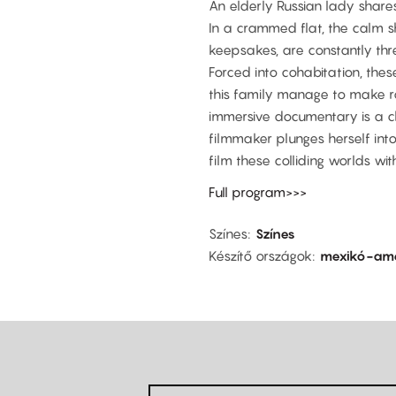
An elderly Russian lady share
In a crammed flat, the calm s
keepsakes, are constantly thr
Forced into cohabitation, these
this family manage to make roo
immersive documentary is a 
filmmaker plunges herself into 
film these colliding worlds wit
Full program>>>
Színes
Színes
Készítő országok
mexikó-ame