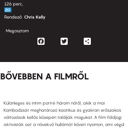
126 perc,
Rendező
Chris Kelly
Megosztom
Facebook
Twitter
Share
BŐVEBBEN A FILMRŐL
Különleges és intim portré három nőről, akik a mai
Kambodzsát meghatározó kaotikus és gyakran erőszakos
változások kellős közepén találják magukat. A film földjogi
aktivisták azt a növekvő hullámát követi nyomon, ami végül