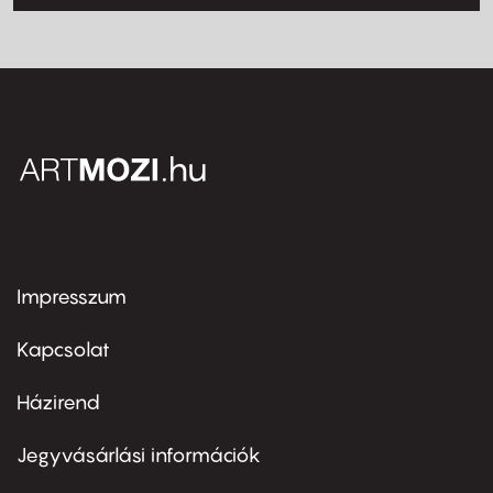
Impresszum
Footer
menu
first
Kapcsolat
Házirend
Footer
menu
second
Jegyvásárlási információk