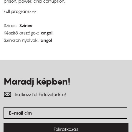
prison, power, and corruption.
Full program>>>
Színes
Színes
Készítő országok
angol
Szinkron nyelvek
angol
Maradj képben!
Iratkozz fel hírlevelünkre!
Feliratkozás