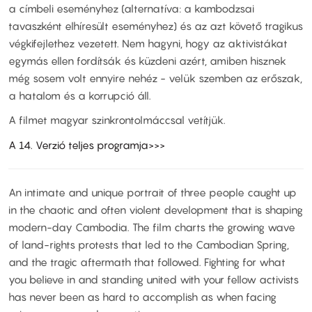
a címbeli eseményhez (alternatíva: a kambodzsai
tavaszként elhíresült eseményhez) és az azt követő tragikus
végkifejlethez vezetett. Nem hagyni, hogy az aktivistákat
egymás ellen fordítsák és küzdeni azért, amiben hisznek
még sosem volt ennyire nehéz - velük szemben az erőszak,
a hatalom és a korrupció áll.
A filmet magyar szinkrontolmáccsal vetítjük.
A 14. Verzió teljes programja>>>
An intimate and unique portrait of three people caught up
in the chaotic and often violent development that is shaping
modern-day Cambodia. The film charts the growing wave
of land-rights protests that led to the Cambodian Spring,
and the tragic aftermath that followed. Fighting for what
you believe in and standing united with your fellow activists
has never been as hard to accomplish as when facing