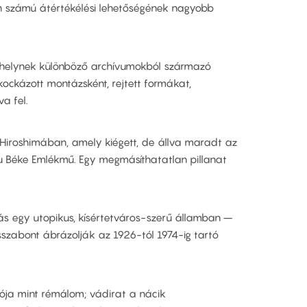
n számú átértékélési lehetőségének nagyobb
a helynek különböző archívumokból származó
kikockázott montázsként, rejtett formákat,
a fel.
iroshimában, amely kiégett, de állva maradt az
Béke Emlékmű. Egy megmásíthatatlan pillanat
zás egy utopikus, kísértetváros-szerű államban –
isszabont ábrázolják az 1926-tól 1974-ig tartó
ja mint rémálom; vádirat a nácik