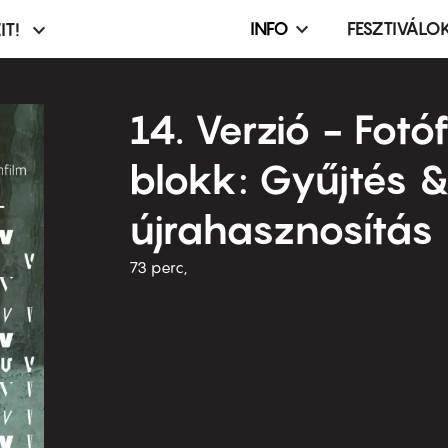
INFO
FESZTIVÁLO
IT!
Infó,
asztó
esemény,
terembérlés
14. Verzió - Fotó
menü
blokk: Gyűjtés 
újrahasznosítás
73 perc,