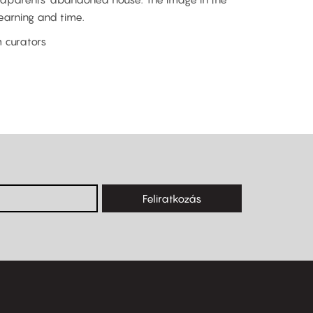
earning and time.
m curators
Feliratkozás