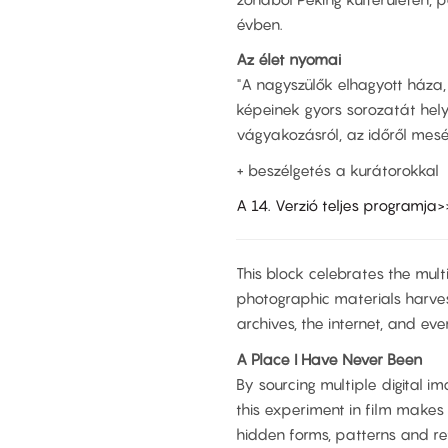
évben.
Az élet nyomai
"A nagyszülők elhagyott háza,
képeinek gyors sorozatát hely
vágyakozásról, az időről mesél
+ beszélgetés a kurátorokkal
A 14. Verzió teljes programja>
This block celebrates the mul
photographic materials harvest
archives, the internet, and ev
A Place I Have Never Been
By sourcing multiple digital i
this experiment in film make
hidden forms, patterns and re