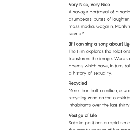
Very Nice, Very Nice
A savage portrayal of a sati
drumbeats, bursts of laughter
mass media: Gagarin, Marilyn 
saved?
(If I can sing a song about) Li
The film explores the relatio
transforms the image. Words 
poems, which have, in turn, 
a history of sexuality.
Recycled
More than half a million, sc
recycling zone on the outskirts
inhabitants over the last thirty
Vestige of Life
Satake positions a rapid seri
the empty spaces of her gran