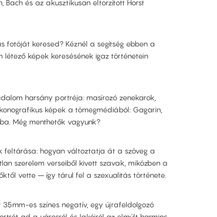
, Bach és az akusztikusan eltorzított Horst
-as fotóját keresed? Kéznél a segítség ebben a
létező képek keresésének igaz történetein
rsadalom harsány portréja: masírozó zenekarok,
. Ikonografikus képek a tömegmédiából: Gagarin,
mba. Még menthetők vagyunk?
 feltárása: hogyan változtatja át a szöveg a
lan szerelem verseiből kivett szavak, miközben a
től vette – így tárul fel a szexualitás története.
lt 35mm-es színes negatív, egy újrafeldolgozó
ortrét ad a városról és lakóiról az elmúlt harminc