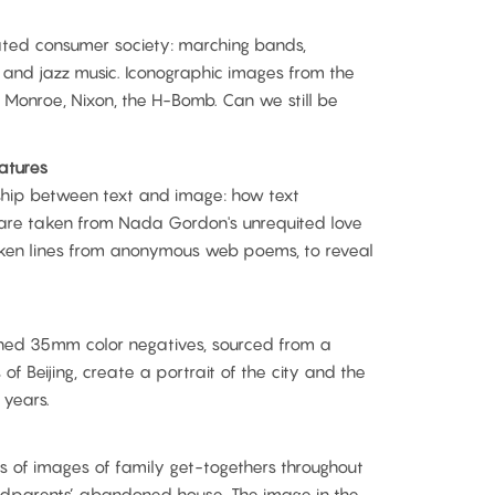
ated consumer society: marching bands,
, and jazz music. Iconographic images from the
Monroe, Nixon, the H-Bomb. Can we still be
gatures
nship between text and image: how text
are taken from Nada Gordon's unrequited love
taken lines from anonymous web poems, to reveal
anned 35mm color negatives, sourced from a
 of Beijing, create a portrait of the city and the
 years.
es of images of family get-togethers throughout
dparents’ abandoned house. The image in the