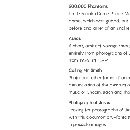
200.000 Phantoms
The Genbaku Dome Peace Memori
dome, which was gutted, but r
before and after of an unalt
Ashes
A short, ambient voyage throug
entirely from photographs of L
from 1926 until 1974.
Calling Mr. Smith
Photo and other forms of ani
denunciation of the destructi
music of Chopin, Bach and the
Photograph of Jesus
Looking for photographs of Jesu
with this documentary-fantasy
impossible images.