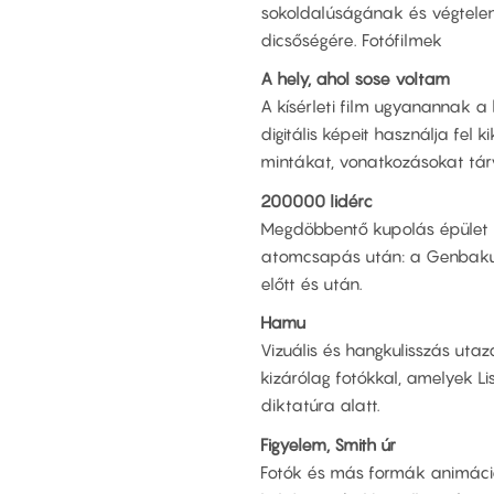
sokoldalúságának és végtele
dicsőségére. Fotófilmek
A hely, ahol sose voltam
A kísérleti film ugyanannak 
digitális képeit használja fel 
mintákat, vonatkozásokat tárv
200000 lidérc
Megdöbbentő kupolás épület H
atomcsapás után: a Genbaku 
előtt és után.
Hamu
Vizuális és hangkulisszás uta
kizárólag fotókkal, amelyek L
diktatúra alatt.
Figyelem, Smith úr
Fotók és más formák animáció