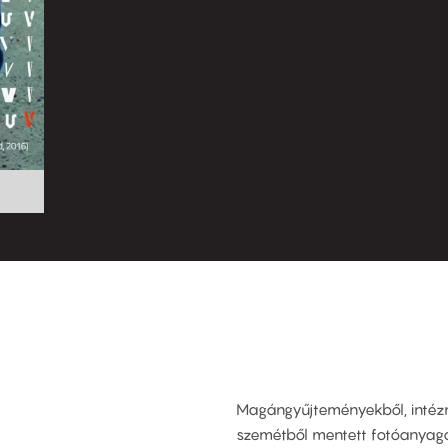
Magángyűjteményekből, intézm
szemétből mentett fotóanyag