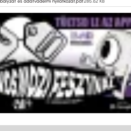
zabályzat és adatvádelmi nyilatkozat.pdf
285.62 KB