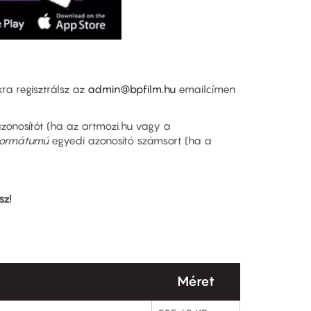
ra regisztrálsz az
admin@bpfilm.hu
emailcímen
zonosítót (ha az artmozi.hu vagy a
ormátumú
egyedi azonosító számsort (ha a
sz!
Méret