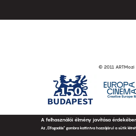
first
sec
© 2011 ARTMozi
Footer
other
links
A felhasználói élmény javítása érdekébe
Az „Elfogadás” gombra kattintva hozzájárul a sütik létr