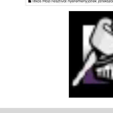
Titkos Mozi Fesztivál nyereményjáték játéks