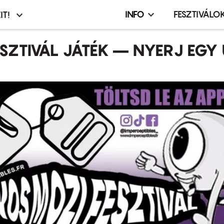
INFO
FESZTIVÁLO
IT!
Infó,
asztó
esemény,
ESZTIVÁL JÁTÉK – NYERJ EGY 
terembérlés
menü