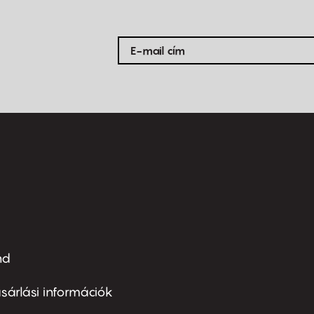
nd
ter
nu
sárlási információk