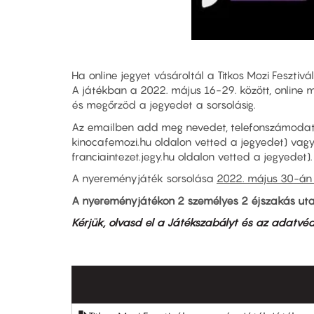
Ha online jegyet vásároltál a Titkos Mozi Fesztiv
A játékban a 2022. május 16-29. között, online m
és megőrzöd a jegyedet a sorsolásig.
Az emailben add meg nevedet, telefonszámodat, i
kinocafemozi.hu oldalon vetted a jegyedet) vagy
franciaintezet.jegy.hu oldalon vetted a jegyedet).
A nyereményjáték sorsolása
2022. május 30-án 
A nyereményjátékon 2 személyes 2 éjszakás utazá
Kérjük, olvasd el a Játékszabályt és az adatvéd