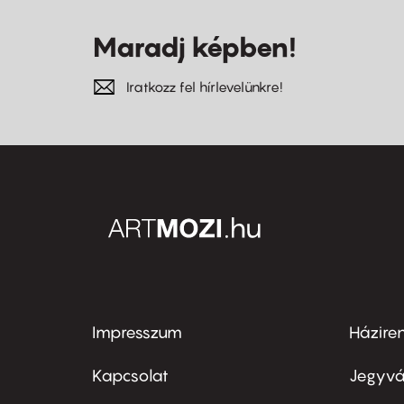
Maradj képben!
Iratkozz fel hírlevelünkre!
Impresszum
Házire
Footer
Foo
menu
me
Kapcsolat
Jegyvá