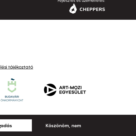
Fejlesztés és üzemeltetés:
ési tájékoztató
ogadás
Köszönöm, nem