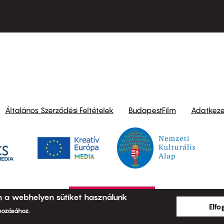
ond
Általános Szerződési Feltételek
BudapestFilm
Adatkezel
n a webhelyen sütiket használunk
Elf
ehozásához.