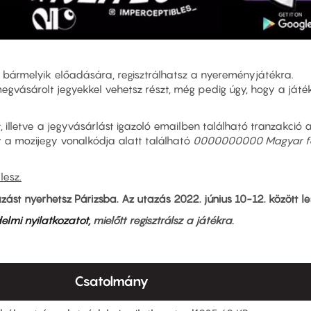
ál bármelyik előadására, regisztrálhatsz a nyereményjátékra.
egvásárolt jegyekkel vehetsz részt, még pedig úgy, hogy a játék
lletve a jegyvásárlást igazoló emailben található tranzakció a
 a mozijegy vonalkódja alatt található
0000000000 Magyar f
lesz.
st nyerhetsz Párizsba. Az utazás 2022. június 10-12. között le
elmi nyilatkozatot
,
mielőtt regisztrálsz a játékra.
Csatolmány