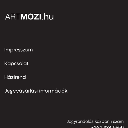
Impresszum
Footer
menu
first
Kapcsolat
Házirend
Footer
menu
second
Jegyvásárlási információk
Jegyrendelés központi szám
+36 1 224 5650