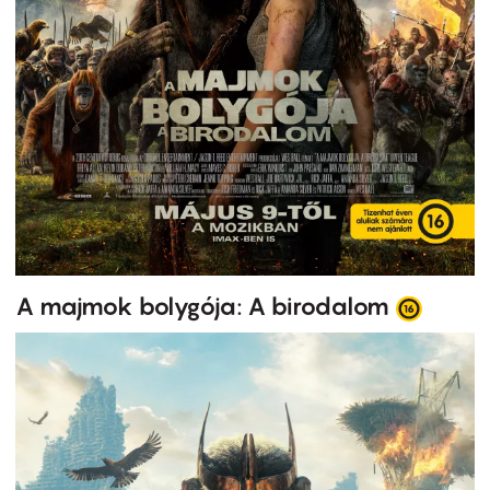
A majmok bolygója: A birodalom