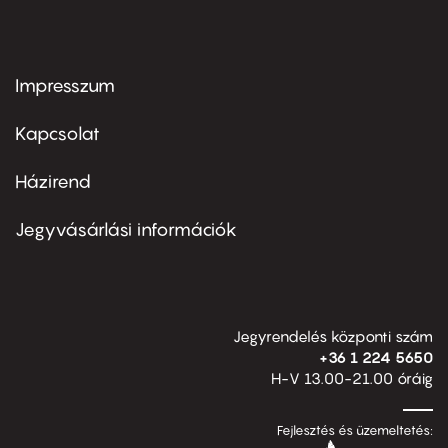
Impresszum
Footer
menu
first
Kapcsolat
Házirend
Footer
menu
second
Jegyvásárlási információk
Jegyrendelés központi szám
+36 1 224 5650
H-V 13.00-21.00 óráig
Fejlesztés és üzemeltetés: