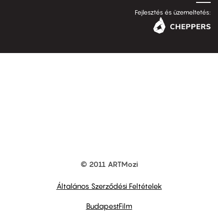
Fejlesztés és üzemeltetés:
© 2011 ARTMozi
Footer
other
links
Általános Szerződési Feltételek
BudapestFilm