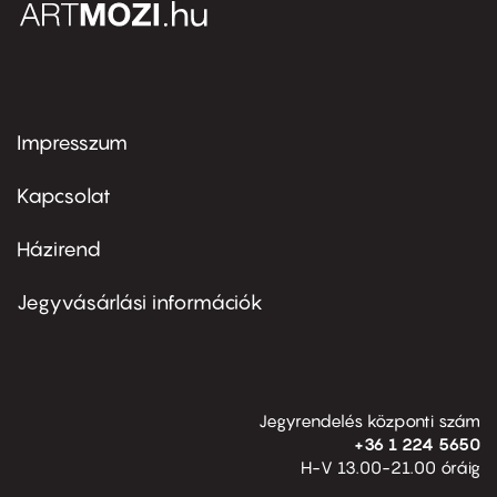
Impresszum
Footer
menu
first
Kapcsolat
Házirend
Footer
menu
second
Jegyvásárlási információk
Jegyrendelés központi szám
+36 1 224 5650
H-V 13.00-21.00 óráig