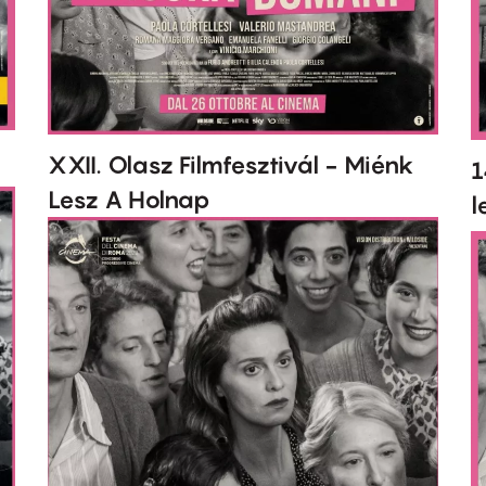
XXII. Olasz Filmfesztivál - Miénk
1
Lesz A Holnap
l