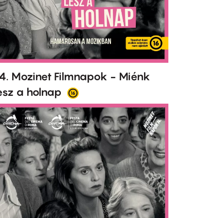
4. Mozinet Filmnapok - Miénk
esz a holnap