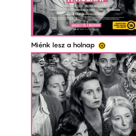
Miénk lesz a holnap