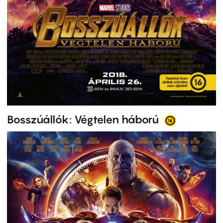
Bosszúállók: Végtelen háború