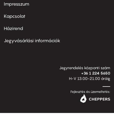
Impresszum
Footer
menu
first
Kapcsolat
Házirend
Footer
menu
second
Jegyvásárlási információk
Jegyrendelés központi szám
+36 1 224 5650
H-V 13.00-21.00 óráig
Fejlesztés és üzemeltetés: