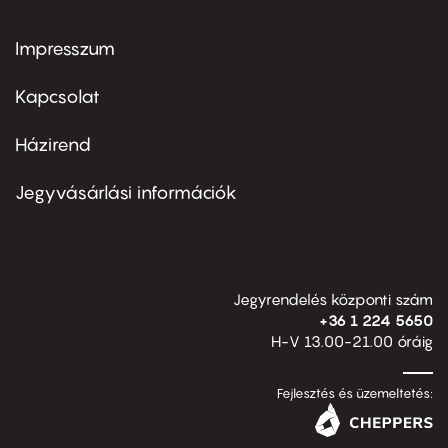
Impresszum
Footer
menu
first
Kapcsolat
Házirend
Footer
menu
second
Jegyvásárlási információk
Jegyrendelés központi szám
+36 1 224 5650
H-V 13.00-21.00 óráig
Fejlesztés és üzemeltetés: