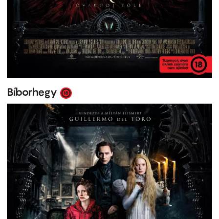
Bíborhegy