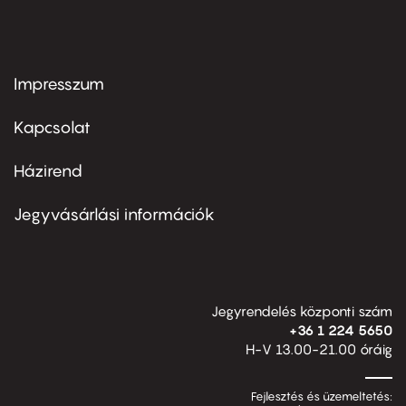
Impresszum
Footer
menu
first
Kapcsolat
Házirend
Footer
menu
second
Jegyvásárlási információk
Jegyrendelés központi szám
+36 1 224 5650
H-V 13.00-21.00 óráig
Fejlesztés és üzemeltetés: