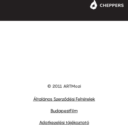
© 2011 ARTMozi
Footer
other
links
Általános Szerződési Feltételek
BudapestFilm
Adatkezelési tájékoztató