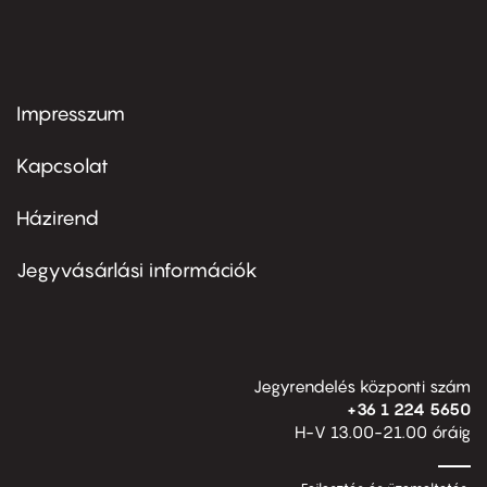
Impresszum
Footer
menu
first
Kapcsolat
Házirend
Footer
menu
second
Jegyvásárlási információk
Jegyrendelés központi szám
+36 1 224 5650
H-V 13.00-21.00 óráig