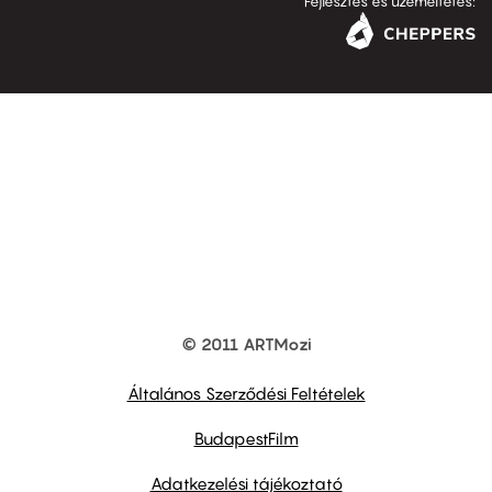
Fejlesztés és üzemeltetés:
© 2011 ARTMozi
Footer
other
links
Általános Szerződési Feltételek
BudapestFilm
Adatkezelési tájékoztató