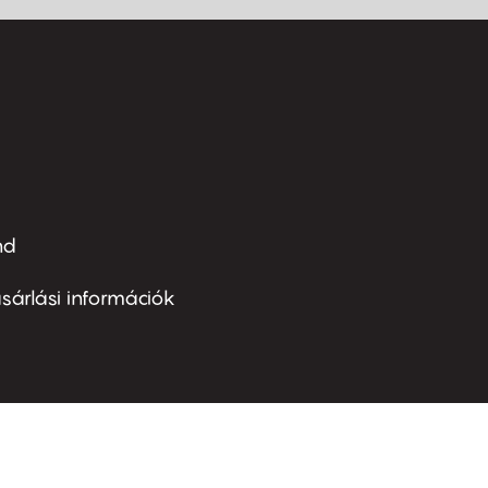
nd
ter
nu
sárlási információk
ond