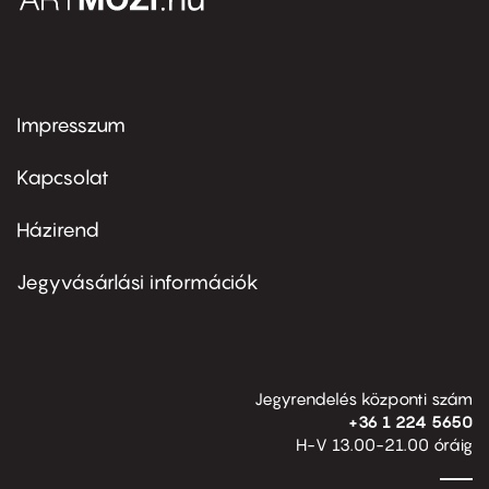
Impresszum
Footer
menu
first
Kapcsolat
Házirend
Footer
menu
second
Jegyvásárlási információk
Jegyrendelés központi szám
+36 1 224 5650
H-V 13.00-21.00 óráig