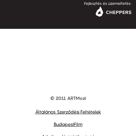
Fejlesztés és üzemeltetés:
© 2011 ARTMozi
Footer
other
links
Általános Szerződési Feltételek
BudapestFilm