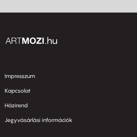
Impresszum
Footer
menu
first
Kapcsolat
Házirend
Footer
menu
second
Jegyvásárlási információk