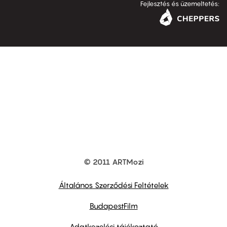
Fejlesztés és üzemeltetés:
© 2011 ARTMozi
Footer
other
links
Általános Szerződési Feltételek
BudapestFilm
Adatkezelési tájékoztató