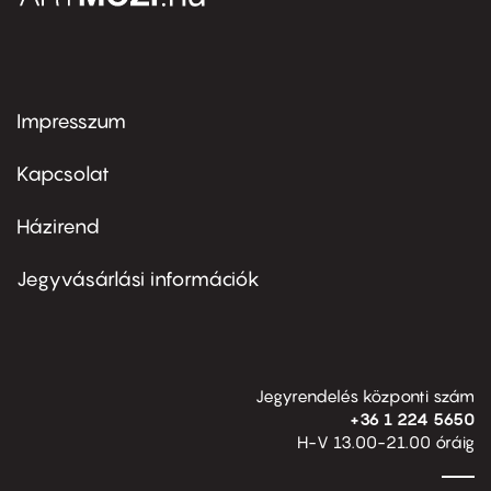
Impresszum
Footer
menu
first
Kapcsolat
Házirend
Footer
menu
second
Jegyvásárlási információk
Jegyrendelés központi szám
+36 1 224 5650
H-V 13.00-21.00 óráig