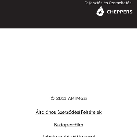
Fejlesztés és üzemeltetés:
© 2011 ARTMozi
Footer
other
links
Általános Szerződési Feltételek
BudapestFilm