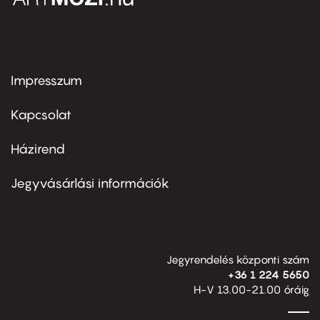
Impresszum
Footer
menu
first
Kapcsolat
Házirend
Footer
menu
second
Jegyvásárlási információk
Jegyrendelés központi szám
+36 1 224 5650
H-V 13.00-21.00 óráig