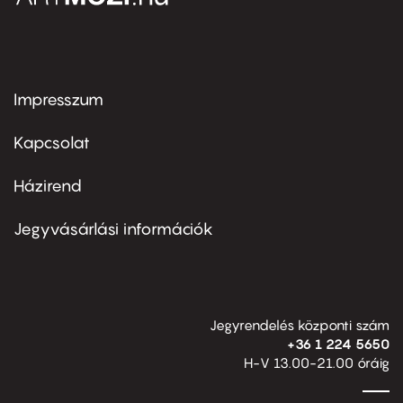
Impresszum
Footer
menu
first
Kapcsolat
Házirend
Footer
menu
second
Jegyvásárlási információk
Jegyrendelés központi szám
+36 1 224 5650
H-V 13.00-21.00 óráig