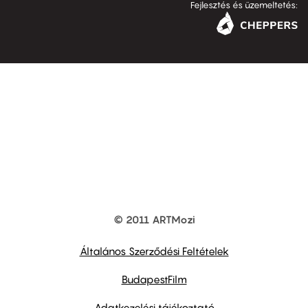
Fejlesztés és üzemeltetés:
© 2011 ARTMozi
Footer
other
links
Általános Szerződési Feltételek
BudapestFilm
Adatkezelési tájékoztató