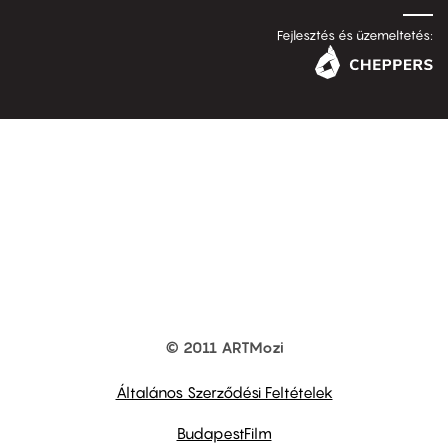
Fejlesztés és üzemeltetés:
© 2011 ARTMozi
Footer
other
links
Általános Szerződési Feltételek
BudapestFilm