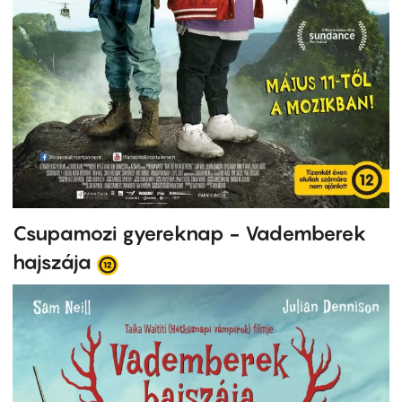
Csupamozi gyereknap - Vademberek
hajszája