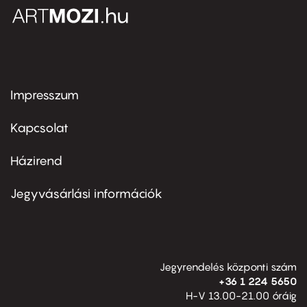
Impresszum
Footer
menu
first
Kapcsolat
Házirend
Footer
menu
second
Jegyvásárlási információk
Jegyrendelés központi szám
+36 1 224 5650
H-V 13.00-21.00 óráig