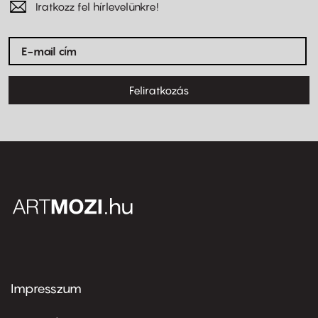
Iratkozz fel hírlevelünkre!
Feliratkozás
Impresszum
Footer
menu
first