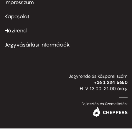
Impresszum
Footer
menu
first
Kapcsolat
Házirend
Footer
menu
second
Jegyvásárlási információk
Jegyrendelés központi szám
+36 1 224 5650
H-V 13.00-21.00 óráig
Fejlesztés és üzemeltetés: