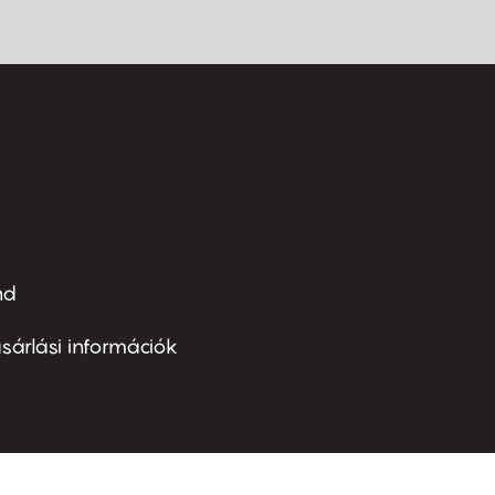
nd
ter
nu
sárlási információk
ond