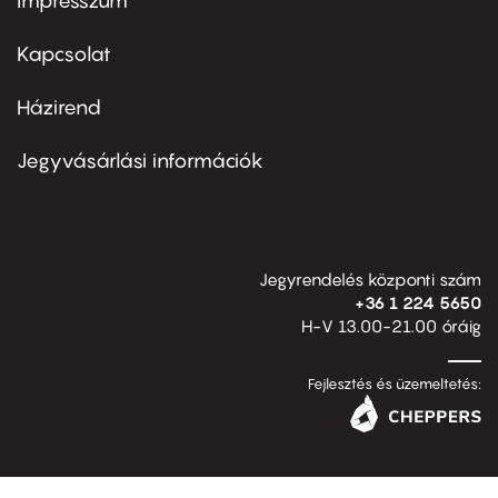
Impresszum
Footer
menu
first
Kapcsolat
Házirend
Footer
menu
second
Jegyvásárlási információk
Jegyrendelés központi szám
+36 1 224 5650
H-V 13.00-21.00 óráig
Fejlesztés és üzemeltetés: