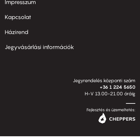
Impresszum
Footer
menu
first
Kapcsolat
Házirend
Footer
menu
second
Jegyvásárlási információk
Jegyrendelés központi szám
+36 1 224 5650
H-V 13.00-21.00 óráig
Fejlesztés és üzemeltetés: