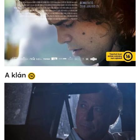
A klán