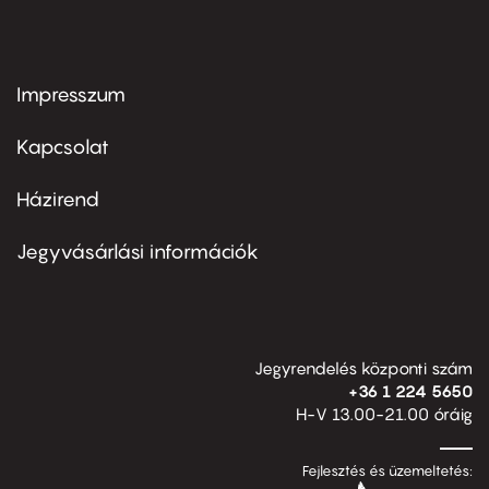
Impresszum
Footer
menu
first
Kapcsolat
Házirend
Footer
menu
second
Jegyvásárlási információk
Jegyrendelés központi szám
+36 1 224 5650
H-V 13.00-21.00 óráig
Fejlesztés és üzemeltetés: