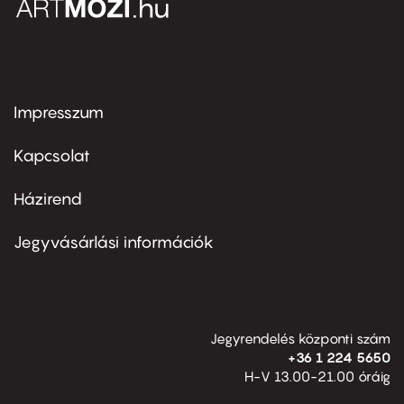
Impresszum
Footer
menu
first
Kapcsolat
Házirend
Footer
menu
second
Jegyvásárlási információk
Jegyrendelés központi szám
+36 1 224 5650
H-V 13.00-21.00 óráig