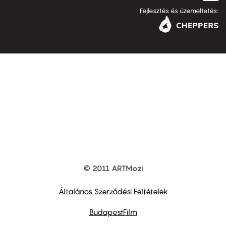
Fejlesztés és üzemeltetés:
© 2011 ARTMozi
Footer
other
links
Általános Szerződési Feltételek
BudapestFilm