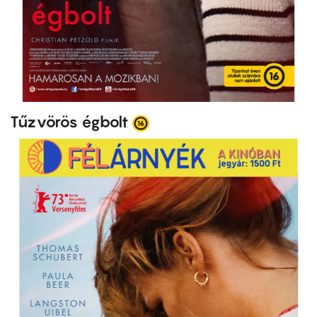
Tűzvörös égbolt