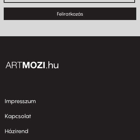
Feliratkozás
Impresszum
Footer
menu
first
Kapcsolat
Házirend
Footer
menu