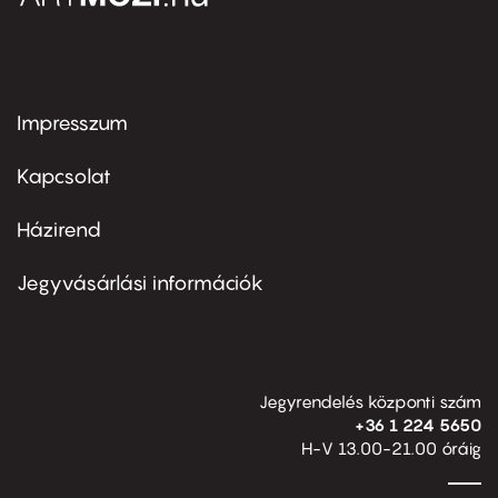
Impresszum
Footer
menu
first
Kapcsolat
Házirend
Footer
menu
second
Jegyvásárlási információk
Jegyrendelés központi szám
+36 1 224 5650
H-V 13.00-21.00 óráig