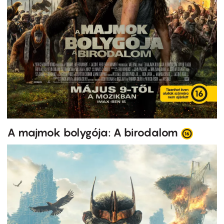
A majmok bolygója: A birodalom