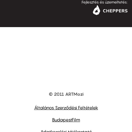
Fejlesztés és üzemeltetés:
© 2011 ARTMozi
Footer
other
links
Általános Szerződési Feltételek
BudapestFilm
Adatkezelési tájékoztató