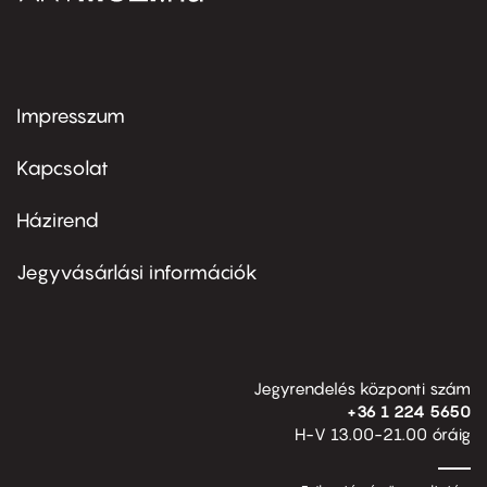
Impresszum
Footer
menu
first
Kapcsolat
Házirend
Footer
menu
second
Jegyvásárlási információk
Jegyrendelés központi szám
+36 1 224 5650
H-V 13.00-21.00 óráig