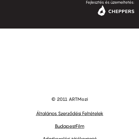
Fejlesztés és üzemeltetés:
© 2011 ARTMozi
Footer
other
links
Általános Szerződési Feltételek
BudapestFilm
Adatkezelési tájékoztató