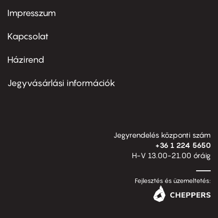
Impresszum
Footer
menu
first
Kapcsolat
Házirend
Footer
menu
second
Jegyvásárlási információk
Jegyrendelés központi szám
+36 1 224 5650
H-V 13.00-21.00 óráig
Fejlesztés és üzemeltetés: