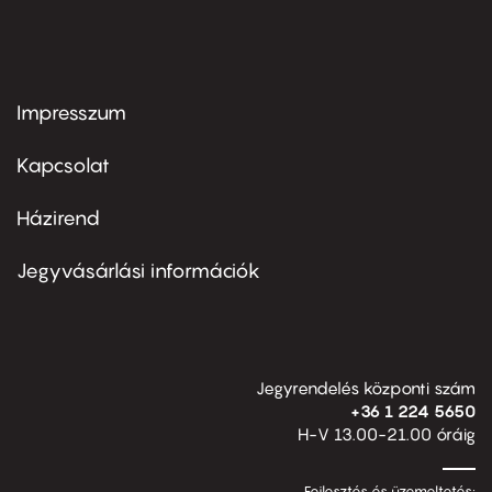
Impresszum
Footer
menu
first
Kapcsolat
Házirend
Footer
menu
second
Jegyvásárlási információk
Jegyrendelés központi szám
+36 1 224 5650
H-V 13.00-21.00 óráig
Fejlesztés és üzemeltetés: