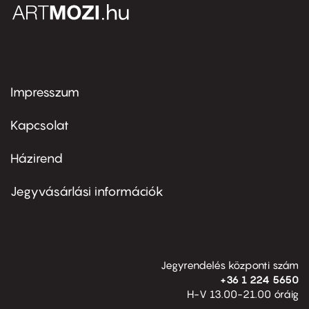
Impresszum
Footer
menu
first
Kapcsolat
Házirend
Footer
menu
second
Jegyvásárlási információk
Jegyrendelés központi szám
+36 1 224 5650
H-V 13.00-21.00 óráig