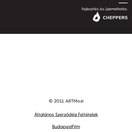
Fejlesztés és üzemeltetés:
© 2011 ARTMozi
Footer
other
links
Általános Szerződési Feltételek
BudapestFilm