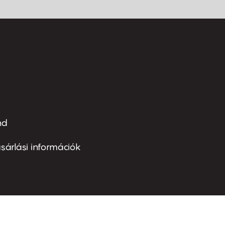
nd
ter
nu
sárlási információk
ond