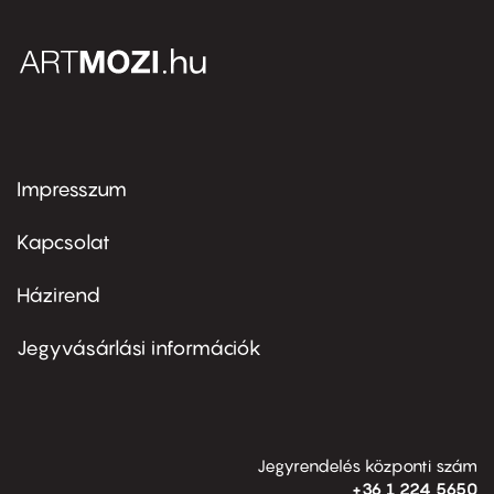
Impresszum
Footer
menu
first
Kapcsolat
Házirend
Footer
menu
second
Jegyvásárlási információk
Jegyrendelés központi szám
+36 1 224 5650