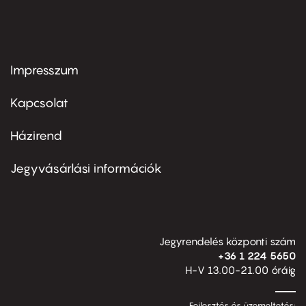
Impresszum
Footer
menu
first
Kapcsolat
Házirend
Footer
menu
second
Jegyvásárlási információk
Jegyrendelés központi szám
+36 1 224 5650
H-V 13.00-21.00 óráig
Fejlesztés és üzemeltetés: