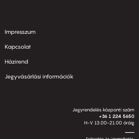
Impresszum
Footer
menu
first
Kapcsolat
Házirend
Footer
menu
second
Jegyvásárlási információk
Jegyrendelés központi szám
+36 1 224 5650
H-V 13.00-21.00 óráig
Fejlesztés és üzemeltetés: