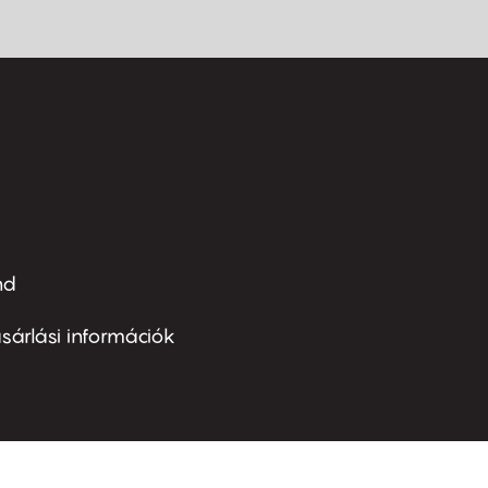
nd
ter
nu
sárlási információk
ond