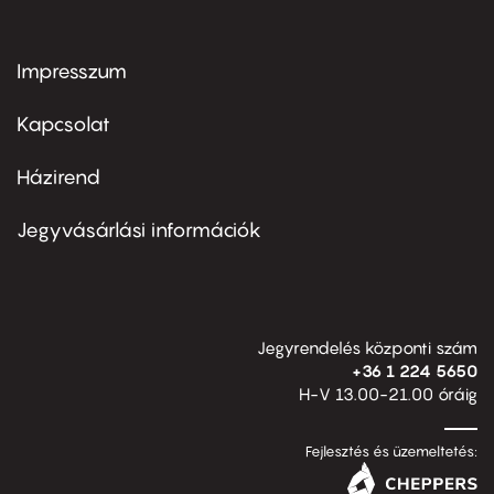
Impresszum
Footer
menu
first
Kapcsolat
Házirend
Footer
menu
second
Jegyvásárlási információk
Jegyrendelés központi szám
+36 1 224 5650
H-V 13.00-21.00 óráig
Fejlesztés és üzemeltetés: