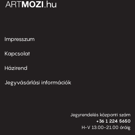
Impresszum
Footer
menu
first
Kapcsolat
Házirend
Footer
menu
second
Jegyvásárlási információk
Jegyrendelés központi szám
+36 1 224 5650
H-V 13.00-21.00 óráig