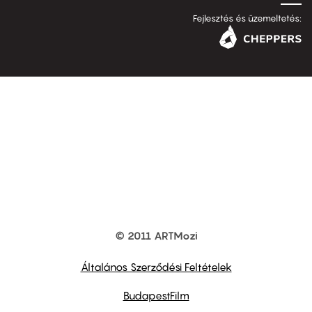
Fejlesztés és üzemeltetés:
© 2011 ARTMozi
Footer
other
links
Általános Szerződési Feltételek
BudapestFilm